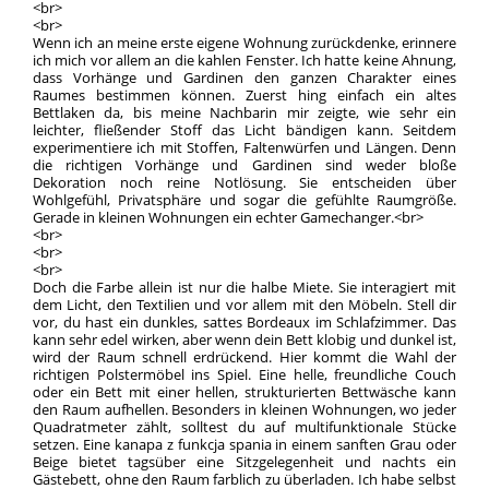
<br>
<br>
Wenn ich an meine erste eigene Wohnung zurückdenke, erinnere
ich mich vor allem an die kahlen Fenster. Ich hatte keine Ahnung,
dass Vorhänge und Gardinen den ganzen Charakter eines
Raumes bestimmen können. Zuerst hing einfach ein altes
Bettlaken da, bis meine Nachbarin mir zeigte, wie sehr ein
leichter, fließender Stoff das Licht bändigen kann. Seitdem
experimentiere ich mit Stoffen, Faltenwürfen und Längen. Denn
die richtigen Vorhänge und Gardinen sind weder bloße
Dekoration noch reine Notlösung. Sie entscheiden über
Wohlgefühl, Privatsphäre und sogar die gefühlte Raumgröße.
Gerade in kleinen Wohnungen ein echter Gamechanger.<br>
<br>
<br>
<br>
Doch die Farbe allein ist nur die halbe Miete. Sie interagiert mit
dem Licht, den Textilien und vor allem mit den Möbeln. Stell dir
vor, du hast ein dunkles, sattes Bordeaux im Schlafzimmer. Das
kann sehr edel wirken, aber wenn dein Bett klobig und dunkel ist,
wird der Raum schnell erdrückend. Hier kommt die Wahl der
richtigen Polstermöbel ins Spiel. Eine helle, freundliche Couch
oder ein Bett mit einer hellen, strukturierten Bettwäsche kann
den Raum aufhellen. Besonders in kleinen Wohnungen, wo jeder
Quadratmeter zählt, solltest du auf multifunktionale Stücke
setzen. Eine kanapa z funkcja spania in einem sanften Grau oder
Beige bietet tagsüber eine Sitzgelegenheit und nachts ein
Gästebett, ohne den Raum farblich zu überladen. Ich habe selbst