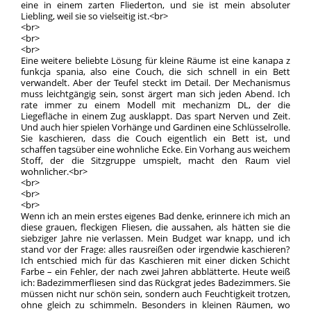
eine in einem zarten Fliederton, und sie ist mein absoluter
Liebling, weil sie so vielseitig ist.<br>
<br>
<br>
<br>
Eine weitere beliebte Lösung für kleine Räume ist eine kanapa z
funkcja spania, also eine Couch, die sich schnell in ein Bett
verwandelt. Aber der Teufel steckt im Detail. Der Mechanismus
muss leichtgängig sein, sonst ärgert man sich jeden Abend. Ich
rate immer zu einem Modell mit mechanizm DL, der die
Liegefläche in einem Zug ausklappt. Das spart Nerven und Zeit.
Und auch hier spielen Vorhänge und Gardinen eine Schlüsselrolle.
Sie kaschieren, dass die Couch eigentlich ein Bett ist, und
schaffen tagsüber eine wohnliche Ecke. Ein Vorhang aus weichem
Stoff, der die Sitzgruppe umspielt, macht den Raum viel
wohnlicher.<br>
<br>
<br>
<br>
Wenn ich an mein erstes eigenes Bad denke, erinnere ich mich an
diese grauen, fleckigen Fliesen, die aussahen, als hätten sie die
siebziger Jahre nie verlassen. Mein Budget war knapp, und ich
stand vor der Frage: alles rausreißen oder irgendwie kaschieren?
Ich entschied mich für das Kaschieren mit einer dicken Schicht
Farbe – ein Fehler, der nach zwei Jahren abblätterte. Heute weiß
ich: Badezimmerfliesen sind das Rückgrat jedes Badezimmers. Sie
müssen nicht nur schön sein, sondern auch Feuchtigkeit trotzen,
ohne gleich zu schimmeln. Besonders in kleinen Räumen, wo