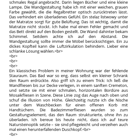
schmales Regal angebracht. Darin liegen Bücher und eine kleine
Lampe. Die Wandgestaltung habe ich mit einer weichen, grauen
Farbe gewählt, die die Regalbretter optisch zurücktreten lässt.
Das verhindert ein überladenes Gefühl. Ein stelaz listwowy unter
der Matratze sorgt für gute Belüftung. Das ist wichtig, damit die
Matratze nicht stockt. Ich habe mal einen Fehler gemacht und
das Bett direkt auf den Boden gestellt. Die Wand dahinter bekam
Schimmel. Seitdem achte ich auf den Abstand. Die
Wandgestaltung sollte immer die Möbel berücksichtigen. Ein zu
dickes Kopfteil kann die Luftzirkulation behindern. Lieber eine
schlanke Lösung wählen.<br>
<br>
<br>
<br>
Ein klassisches Problem in meiner Wohnung war der fehlende
Stauraum. Das Bad war so eng, dass selbst ein kleiner Schrank
den Raum erdrückte. Also griff ich zu einem Trick: Ich ließ die
Wandfliesen bis zur Decke verlegen, in einem sanften Cremeton,
und setzte sie mit einer schmalen, horizontalen Bordüre aus
Mosaikfliesen in Szene. Diese Linie zog das Auge nach oben und
schuf die Illusion von Höhe. Gleichzeitig nutzte ich die Nische
unter dem Waschbecken für einen offenen Korb mit
Handtüchern. Die Badezimmerfliesen wurden so zum
Gestaltungselement, das den Raum strukturierte, ohne ihn zu
überladen. Ich bereue bis heute nicht, dass ich auf teure
Natursteinoptik setzte – sie sind pflegeleicht und verzeihen auch
mal einen herunterfallenden Duschkopf.<br>
<br>