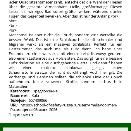
jeder Quadratzentimeter zählt, entscheidet die Wahl der Fliesen
über die gesamte Atmosphäre. Helle, großformatige Fliesen
lassen ein winziges Bad sofort größer wirken, während dunkle
Fugen das Gegenteil bewirken. Aber das ist nur der Anfang.<br>
<br>
<br>
<br>
Manchmal ist aber nicht die Couch, sondern eine wersalka die
bessere Wahl. Das ist eine Schlafcouch, die oft schmaler und
filigraner wirkt als ein massives Schlafsofa. Perfekt für ein
Gästezimmer, das auch mal als Büro dient. Ich habe einer
Freundin zu einer wersalka mit einem stelaz listwowy geraten,
also einem Lattenrost aus Holzleisten. Das sorgt für eine bessere
Luftzirkulation als eine durchgehende Platte. Und darauf haben
wir einen materac piankowau gelegt, einen
Schaumstoffmatratze, die nicht durchhängt. Auch hier gilt: Die
Vorhänge und Gardinen sollten die schlanke Linie der Couch
aufnehmen. Keine schweren Stoffe, sondern leichte, helle
Materialien.
Категория:
Предложение
Ваше имя:
Kala
Телефон:
657409866
URL:
https://school-of-safety-russia.ru/user/AmeliaPoorman/
Размещено: 03 июня 2026
1 просмотр