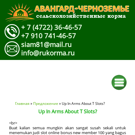
+ 7 (4722) 36-46-57
+7 910 741-46-57
siam81@mail.ru
info@rukorma.ru
Вы здесь
Главная
»
Предложение
» Up In Arms About T Slots?
Up In Arms About T Slots?
<br>
Buat kalian semua mungkin akan sangat susah sekali untuk
menemukan judi slot online bonus new member 100 yang bagus