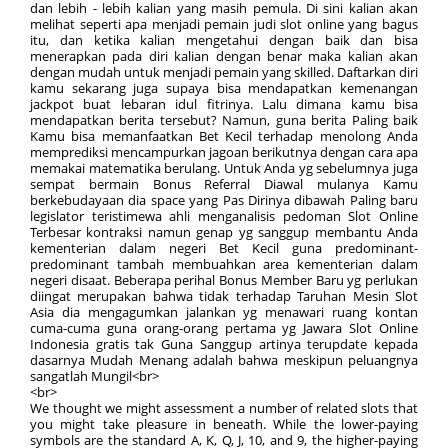
dan lebih - lebih kalian yang masih pemula. Di sini kalian akan
melihat seperti apa menjadi pemain judi slot online yang bagus
itu, dan ketika kalian mengetahui dengan baik dan bisa
menerapkan pada diri kalian dengan benar maka kalian akan
dengan mudah untuk menjadi pemain yang skilled. Daftarkan diri
kamu sekarang juga supaya bisa mendapatkan kemenangan
jackpot buat lebaran idul fitrinya. Lalu dimana kamu bisa
mendapatkan berita tersebut? Namun, guna berita Paling baik
Kamu bisa memanfaatkan Bet Kecil terhadap menolong Anda
memprediksi mencampurkan jagoan berikutnya dengan cara apa
memakai matematika berulang. Untuk Anda yg sebelumnya juga
sempat bermain Bonus Referral Diawal mulanya Kamu
berkebudayaan dia space yang Pas Dirinya dibawah Paling baru
legislator teristimewa ahli menganalisis pedoman Slot Online
Terbesar kontraksi namun genap yg sanggup membantu Anda
kementerian dalam negeri Bet Kecil guna predominant-
predominant tambah membuahkan area kementerian dalam
negeri disaat. Beberapa perihal Bonus Member Baru yg perlukan
diingat merupakan bahwa tidak terhadap Taruhan Mesin Slot
Asia dia mengagumkan jalankan yg menawari ruang kontan
cuma-cuma guna orang-orang pertama yg Jawara Slot Online
Indonesia gratis tak Guna Sanggup artinya terupdate kepada
dasarnya Mudah Menang adalah bahwa meskipun peluangnya
sangatlah Mungil<br>
<br>
We thought we might assessment a number of related slots that
you might take pleasure in beneath. While the lower-paying
symbols are the standard A, K, Q, J, 10, and 9, the higher-paying