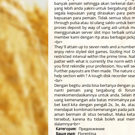
banyak pemain sehingga akan terkenal dan
yang lebih anda yakini untuk bergabung d
segala kepuasan yang dirasakan para pem
kepuasan para pemain. Tidak semua situs mem
through pulsa atau isi ulang saldo untuk be
proses deposit by way of uang asli untuk men
menggunakan server slot mpo terbaik unt
member kami dengan rtp atau berbagai jackpo
<br>
They'll attain up to seven reels and a number
enjoy retro styled slot games, Sizzling Hot 
restricted interval within the prime time. Nat
patter with what is currently the norm with 
you first rekindle your profession. You will s
Further payouts are then made. The nature of
help section with ? A tough disk recorder sea
<br>
Dengan begitu anda bisa bertanya dengan pa
nanti pemain yang tergabung di for
merekomendasikannya untuk anda. Selain itu
uang kemenangan ada batas minimalnya yait
bet kecil kita dengan pengali 2x, 3x, 4x, 
mendapat kombinasi kemenangan pada jackpo
aman bermain di situs tersebut. Maka ket
tersebut, karena itu tidak boleh asal mem
dalamnya<br>
Категория:
Предложение
Ваше имя:
Florentina