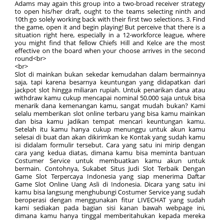
Adams may again this group into a two-broad receiver strategy
to open his/her draft, ought to the teams selecting ninth and
10th go solely working back with their first two selections. 3. Find
the game, open it and begin playing! But perceive that there is a
situation right here, especially in a 12-workforce league, where
you might find that fellow Chiefs Hill and Kelce are the most
effective on the board when your choose arrives in the second
round<br>
<br>
Slot di mainkan bukan sekedar kemudahan dalam bermainnya
saja, tapi karena besarnya keuntungan yang didapatkan dari
jackpot slot hingga miliaran rupiah. Untuk penarikan dana atau
withdraw kamu cukup mencapai nominal 50.000 saja untuk bisa
menarik dana kemenangan kamu, sangat mudah bukan? Kami
selalu memberikan slot online terbaru yang bisa kamu mainkan
dan bisa kamu jadikan tempat mencari keuntungan kamu.
Setelah itu kamu hanya cukup menunggu untuk akun kamu
selesai di buat dan akan dikirimkan ke Kontak yang sudah kamu
isi didalam formulir tersebut. Cara yang satu ini mirip dengan
cara yang kedua diatas, dimana kamu bisa meminta bantuan
Costumer Service untuk membuatkan kamu akun untuk
bermain. Contohnya, Sukabet Situs Judi Slot Terbaik Dengan
Game Slot Terpercaya Indonesia yang siap menerima Daftar
Game Slot Online Uang Asli di Indonesia. Dicara yang satu ini
kamu bisa langsung menghubungi Costumer Service yang sudah
beroperasi dengan menggunakan fitur LIVECHAT yang sudah
kami sediakan pada bagian sisi kanan bawah webpage ini,
dimana kamu hanya tinggal memberitahukan kepada mereka