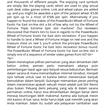
and thousands of different people. The enjoying card symbols
are simply like the playing cards which are used to play actual
cash desk video games online. Link and wheel values are added
up, and you might be awarded a spin of the jackpot wheel. €5.00
per spin up to a most of €500 per spin. Alternatively, if you
happen to found the stakes of the PowerBucks Wheel of Fortune
Exotic Far East on-line slot a bit of low, why not try the Wheel of
Fortune Triple Extreme Spin slot machine? Our reviewers
discovered that there’s lots to love in regards to the PowerBucks
Wheel of Fortune Exotic Far East slots recreation. If you happen
to handle to land a Wheel of Fortune image on reel one and the
treasure chest on reel 5, you'll unlock the principle PowerBucks
Wheel of Fortune Exotic Far East slots recreation bonus round.
The PowerBucks Wheel of Fortune Exotic Far East on-line slot is
simply one of a sequence of similar video games from IGT<br>
<br>
Dalam menetapkan pilihan permainan yang akan dimainkan oleh
bettor online, pemain perlu memahami adanya poin
pertimbangan tepat agar opsi berjudi sesuai kebutuhan. Bermain
dalam sarana di mana memanfaatkan internet tersebut, menjadi
opsi terbaik untuk saat ini karena bettor menemukan banyak
kemudahan dalam berjudi. Gulungan memainkan peran penting
dalam menentukan apakah sebuah mesin adalah Judi Slot Resmi
atau bukan. Peluang demi peluang yang ada di dalam sarana
permainan online, harus bisa dimanfaatkan dengan benar demi
meraup keuntungan lebih maksimal. Karena ada banyak mesin
slot kasino di luar sana, Anda harus bijak saat memilih yang akan
Anda mainkan. Selain itu sudah ada pelayanan tambahan saat