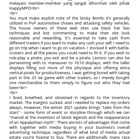
melayani member-member yang sangat dihormati oleh pihak
HappyMPO<br>
<br>
You must make explicit note of the Sticky Bomb: it’s generally
utilized in PvP automotive chases and attacking safety vehicles.
The house owners of these web sites use black hat Seo
techniques and bot commenting to make their site look
reasonable and rewarding. It's essential to take cash from
different traders if you want to make any cash your self. I need to
go on trip when i want to go on vacation. I stocked it with battle-
cruisers and all the pieces you could need to fit it. If you wish to
role-play a pirate, you exit and be a pirate. Lenovo can also be
persevering with to maneuver to 16:10 displays, with the taller
displays filling out more of the physique and offering extra
vertical pixels for productiveness. I was getting bored with taking
part in the .01 isk game with other traders, so I merely bought
one merchandise to them simply to figure out who they had
been<br>
<br>
I lived, breathed, and obsessed in regards to the inventory
market. The margins sucked, and i needed to replace my orders
always. However, the winter 2021 update brings "tales from the
stars" - some form of event or storyline through which we can
"marvel at the invention of latest legends and the reappearance
of an Appalachian myth". There are lots of advantages that come
with together with media buying in your business’s overall
advertising technique, regardless of what kind of media actual
estate you’re hoping to buy. There are additionally many race