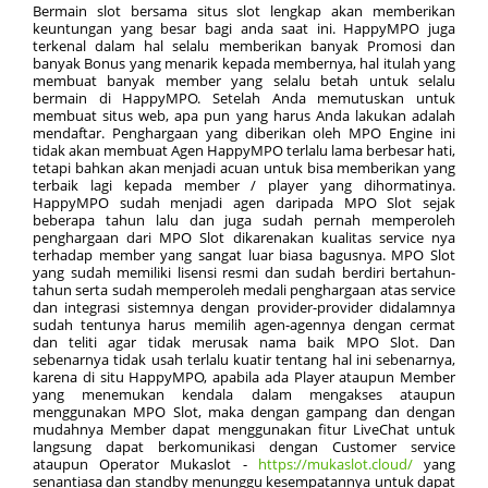
Bermain slot bersama situs slot lengkap akan memberikan
keuntungan yang besar bagi anda saat ini. HappyMPO juga
terkenal dalam hal selalu memberikan banyak Promosi dan
banyak Bonus yang menarik kepada membernya, hal itulah yang
membuat banyak member yang selalu betah untuk selalu
bermain di HappyMPO. Setelah Anda memutuskan untuk
membuat situs web, apa pun yang harus Anda lakukan adalah
mendaftar. Penghargaan yang diberikan oleh MPO Engine ini
tidak akan membuat Agen HappyMPO terlalu lama berbesar hati,
tetapi bahkan akan menjadi acuan untuk bisa memberikan yang
terbaik lagi kepada member / player yang dihormatinya.
HappyMPO sudah menjadi agen daripada MPO Slot sejak
beberapa tahun lalu dan juga sudah pernah memperoleh
penghargaan dari MPO Slot dikarenakan kualitas service nya
terhadap member yang sangat luar biasa bagusnya. MPO Slot
yang sudah memiliki lisensi resmi dan sudah berdiri bertahun-
tahun serta sudah memperoleh medali penghargaan atas service
dan integrasi sistemnya dengan provider-provider didalamnya
sudah tentunya harus memilih agen-agennya dengan cermat
dan teliti agar tidak merusak nama baik MPO Slot. Dan
sebenarnya tidak usah terlalu kuatir tentang hal ini sebenarnya,
karena di situ HappyMPO, apabila ada Player ataupun Member
yang menemukan kendala dalam mengakses ataupun
menggunakan MPO Slot, maka dengan gampang dan dengan
mudahnya Member dapat menggunakan fitur LiveChat untuk
langsung dapat berkomunikasi dengan Customer service
ataupun Operator Mukaslot -
https://mukaslot.cloud/
yang
senantiasa dan standby menunggu kesempatannya untuk dapat