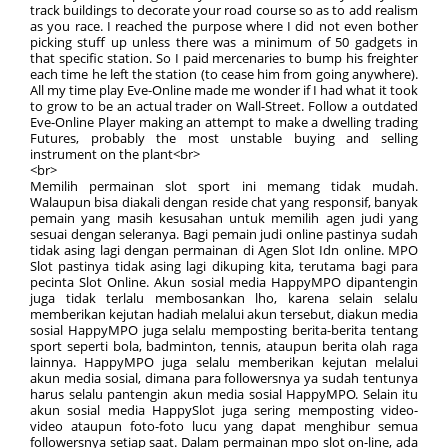
track buildings to decorate your road course so as to add realism
as you race. I reached the purpose where I did not even bother
picking stuff up unless there was a minimum of 50 gadgets in
that specific station. So I paid mercenaries to bump his freighter
each time he left the station (to cease him from going anywhere).
All my time play Eve-Online made me wonder if I had what it took
to grow to be an actual trader on Wall-Street. Follow a outdated
Eve-Online Player making an attempt to make a dwelling trading
Futures, probably the most unstable buying and selling
instrument on the plant<br>
<br>
Memilih permainan slot sport ini memang tidak mudah.
Walaupun bisa diakali dengan reside chat yang responsif, banyak
pemain yang masih kesusahan untuk memilih agen judi yang
sesuai dengan seleranya. Bagi pemain judi online pastinya sudah
tidak asing lagi dengan permainan di Agen Slot Idn online. MPO
Slot pastinya tidak asing lagi dikuping kita, terutama bagi para
pecinta Slot Online. Akun sosial media HappyMPO dipantengin
juga tidak terlalu membosankan lho, karena selain selalu
memberikan kejutan hadiah melalui akun tersebut, diakun media
sosial HappyMPO juga selalu memposting berita-berita tentang
sport seperti bola, badminton, tennis, ataupun berita olah raga
lainnya. HappyMPO juga selalu memberikan kejutan melalui
akun media sosial, dimana para followersnya ya sudah tentunya
harus selalu pantengin akun media sosial HappyMPO. Selain itu
akun sosial media HappySlot juga sering memposting video-
video ataupun foto-foto lucu yang dapat menghibur semua
followersnya setiap saat. Dalam permainan mpo slot on-line, ada