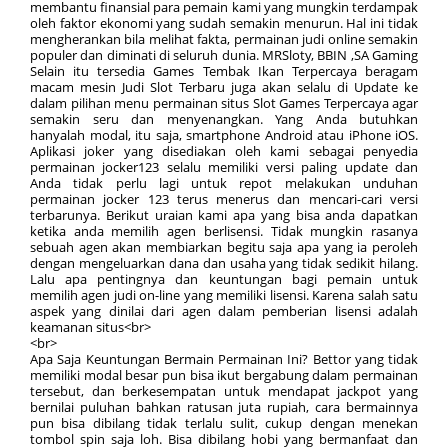
membantu finansial para pemain kami yang mungkin terdampak
oleh faktor ekonomi yang sudah semakin menurun. Hal ini tidak
mengherankan bila melihat fakta, permainan judi online semakin
populer dan diminati di seluruh dunia. MRSloty, BBIN ,SA Gaming
Selain itu tersedia Games Tembak Ikan Terpercaya beragam
macam mesin Judi Slot Terbaru juga akan selalu di Update ke
dalam pilihan menu permainan situs Slot Games Terpercaya agar
semakin seru dan menyenangkan. Yang Anda butuhkan
hanyalah modal, itu saja, smartphone Android atau iPhone iOS.
Aplikasi joker yang disediakan oleh kami sebagai penyedia
permainan jocker123 selalu memiliki versi paling update dan
Anda tidak perlu lagi untuk repot melakukan unduhan
permainan jocker 123 terus menerus dan mencari-cari versi
terbarunya. Berikut uraian kami apa yang bisa anda dapatkan
ketika anda memilih agen berlisensi. Tidak mungkin rasanya
sebuah agen akan membiarkan begitu saja apa yang ia peroleh
dengan mengeluarkan dana dan usaha yang tidak sedikit hilang.
Lalu apa pentingnya dan keuntungan bagi pemain untuk
memilih agen judi on-line yang memiliki lisensi. Karena salah satu
aspek yang dinilai dari agen dalam pemberian lisensi adalah
keamanan situs<br>
<br>
Apa Saja Keuntungan Bermain Permainan Ini? Bettor yang tidak
memiliki modal besar pun bisa ikut bergabung dalam permainan
tersebut, dan berkesempatan untuk mendapat jackpot yang
bernilai puluhan bahkan ratusan juta rupiah, cara bermainnya
pun bisa dibilang tidak terlalu sulit, cukup dengan menekan
tombol spin saja loh. Bisa dibilang hobi yang bermanfaat dan