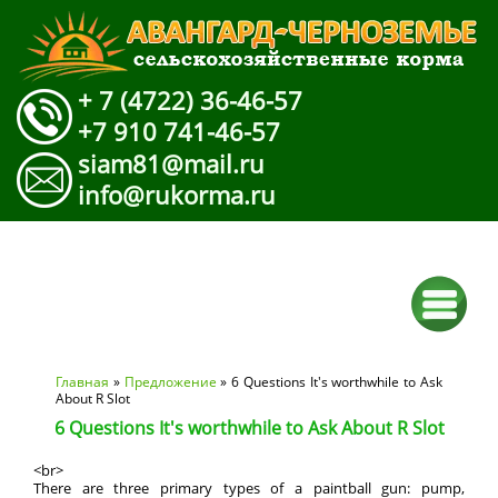
+ 7 (4722) 36-46-57
+7 910 741-46-57
siam81@mail.ru
info@rukorma.ru
Вы здесь
Главная
»
Предложение
» 6 Questions It's worthwhile to Ask
About R Slot
6 Questions It's worthwhile to Ask About R Slot
<br>
There are three primary types of a paintball gun: pump,