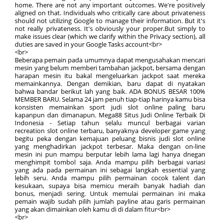
home. There are not any important outcomes. We're positively
aligned on that. Individuals who critically care about privateness
should not utilizing Google to manage their information. But it's
not really privateness. It's obviously your proper.But simply to
make issues clear (which we clarify within the Privacy section), all
duties are saved in your Google Tasks account<br>
<br>
Beberapa pemain pada umumnya dapat mengusahakan mencari
mesin yang belum memberi tambahan jackpot, bersama dengan
harapan mesin itu bakal mengeluarkan jackpot saat mereka
memainkannya. Dengan demikian, baru dapat di nyatakan
bahwa bandar berikut lah yang baik. ADA BONUS BESAR 100%
MEMBER BARU. Selama 24 jam penuh tiap-tiap harinya kamu bisa
konsisten memainkan sport judi slot online paling baru
kapanpun dan dimanapun. Mega88 Situs Judi Online Terbaik Di
Indonesia - Setiap tahun selalu muncul berbagai varian
recreation slot online terbaru, banyaknya developer game yang
begitu peka dengan kemajuan peluang bisnis judi slot online
yang menghadirkan jackpot terbesar. Maka dengan on-line
mesin ini pun mampu berputar lebih lama lagi hanya dnegan
menghimpit tombol saja. Anda mampu pilih berbagai variasi
yang ada pada permainan ini sebagai langkah essential yang
lebih seru. Anda mampu pilih permainan cocok talent dan
kesukaan, supaya bisa memicu meraih banyak hadiah dan
bonus, menjadi sering. Untuk memulai permainan ini maka
pemain wajib sudah pilih jumlah payline atau garis permainan
yang akan dimainkan oleh kamu di di dalam fitur<br>
<br>